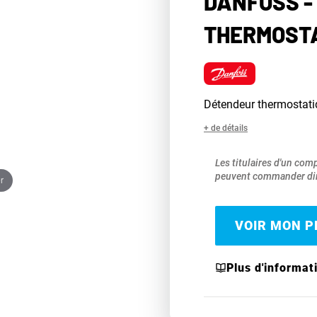
DANFOSS -
THERMOSTA
Détendeur thermosta
+ de détails
Les titulaires d'un com
peuvent commander dir
r
VOIR MON PR
Plus d'informat