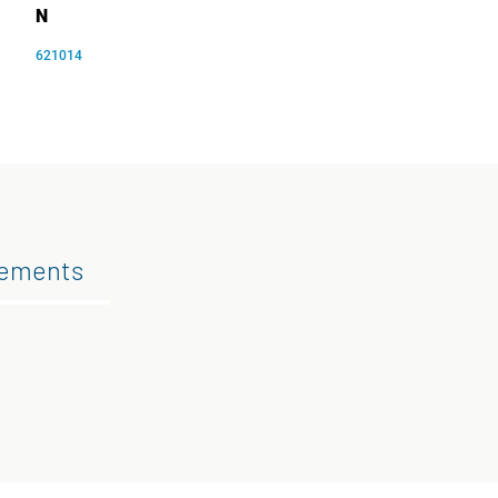
N
621014
gements