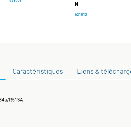
621009
N
621012
Caractéristiques
Liens & téléchar
134a/R513A