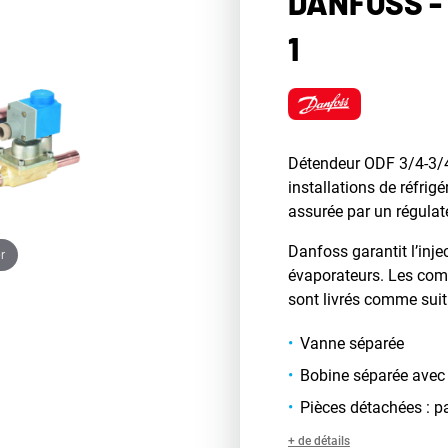
DANFOSS -
1
Détendeur ODF 3/4-3/4
installations de réfrig
assurée par un régul
Danfoss garantit l’inje
r
évaporateurs. Les com
sont livrés comme suit
Vanne séparée
Bobine séparée avec 
Pièces détachées : part
+ de détails