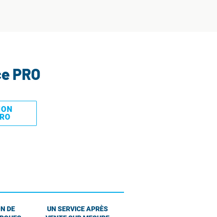
ce PRO
MON
PRO
N DE
UN SERVICE APRÈS