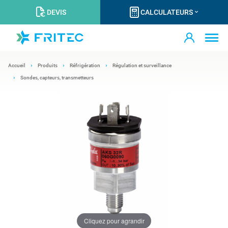
DEVIS
CALCULATEURS
Accueil
Produits
Réfrigération
Régulation et surveillance
Sondes, capteurs, transmetteurs
Cliquez pour agrandir