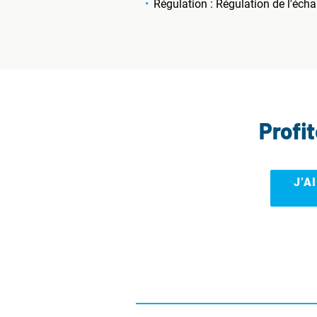
Régulation : Régulation de l'éch
Profi
J’A