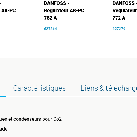
-
DANFOSS -
DANFOSS 
r AK-PC
Régulateur AK-PC
Régulateu
782 A
772 A
627264
627270
Caractéristiques
Liens & téléchar
iques et condenseurs pour Co2
cade