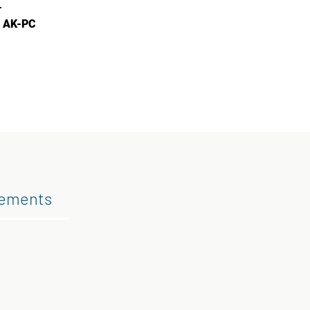
-
r AK-PC
gements