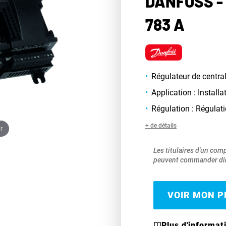
DANFOSS -
783 A
Régulateur de centra
Application : Install
Régulation : Régulat
+ de détails
r
Les titulaires d'un com
peuvent commander dir
VOIR MON PR
Plus d'informat