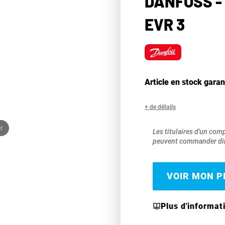
DANFOSS -
EVR 3
Article en stock garan
+ de détails
r
Les titulaires d'un com
peuvent commander dir
VOIR MON PR
Plus d'informat