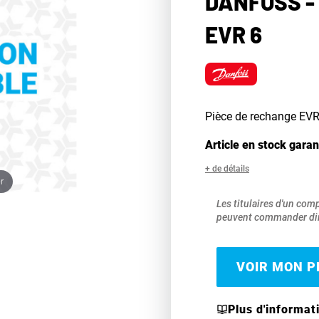
DANFOSS -
EVR 6
Pièce de rechange EVR 6
Article en stock garan
+ de détails
r
Les titulaires d'un com
peuvent commander dir
VOIR MON PR
Plus d'informat