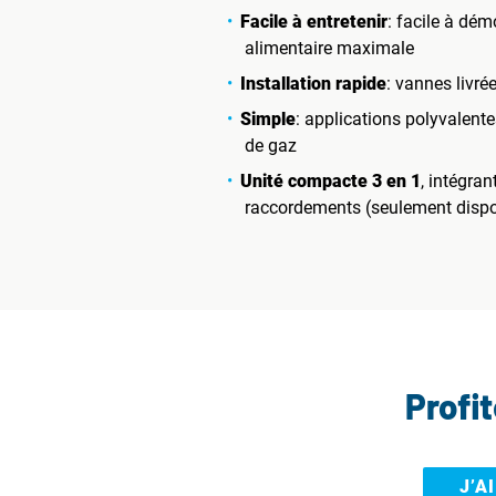
Facile à entretenir
: facile à dém
alimentaire maximale
Installation rapide
: vannes livré
Simple
: applications polyvalent
de gaz
Unité compacte 3 en 1
, intégran
raccordements (seulement disponi
Profi
J’A