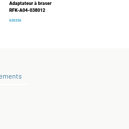
Adaptateur à braser
RFK-A04-038012
630336
gements