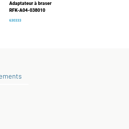
Adaptateur à braser
RFK-A04-038010
630333
gements