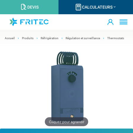
DEVIS
CALCULATEURS
Accueil
Produits
Réfrigération
Régulation et surveillance
Thermostats
Cliquez pour agrandir