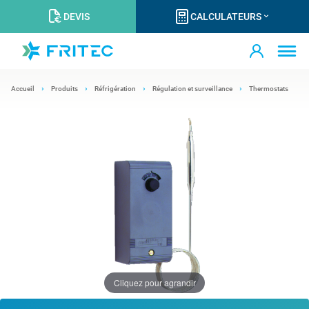
DEVIS
CALCULATEURS
Accueil
Produits
Réfrigération
Régulation et surveillance
Thermostats
Cliquez pour agrandir