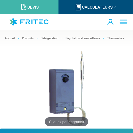
DEVIS
CALCULATEURS
Accueil
Produits
Réfrigération
Régulation et surveillance
Thermostats
Cliquez pour agrandir