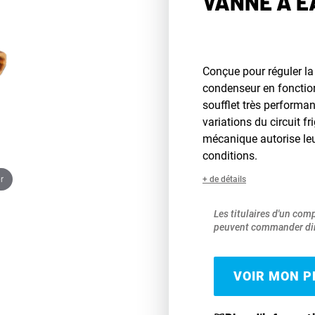
VANNE À E
Conçue pour réguler la 
condenseur en fonction
soufflet très performa
variations du circuit f
mécanique autorise le
conditions.
r
+ de détails
Les titulaires d'un com
peuvent commander dir
VOIR MON PR