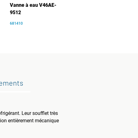
Vanne à eau V46AE-
9512
681410
gements
rigérant. Leur soufflet très
eption entièrement mécanique