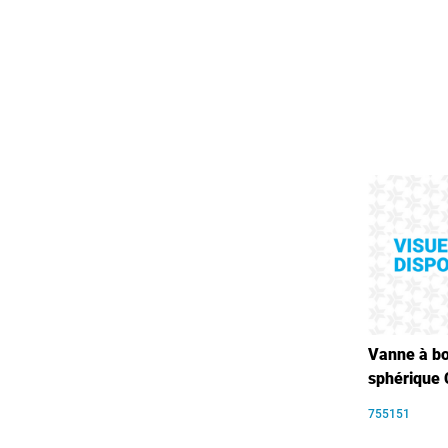
Vanne à b
sphérique
755151