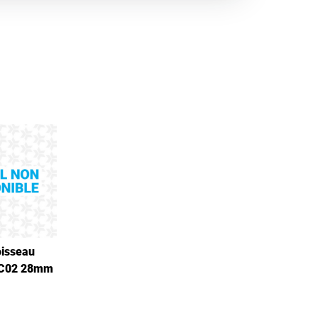
oisseau
 C02 28mm