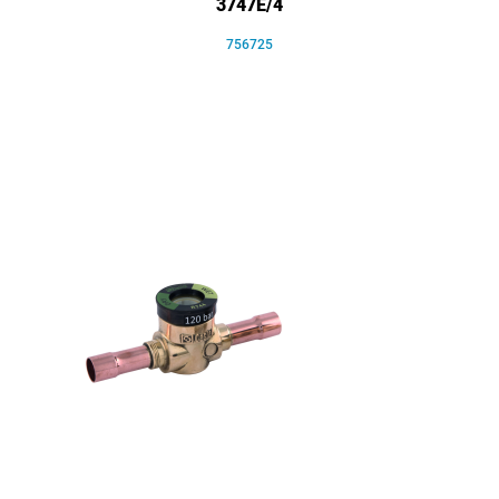
3747E/4
756725