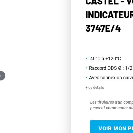
CASTEL - 
INDICATEUR
3747E/4
-40°C à +120°C
Raccord ODS Ø : 1/2
r
Avec connexion cuivr
+ de détails
Les titulaires d'un com
peuvent commander dir
VOIR MON PR