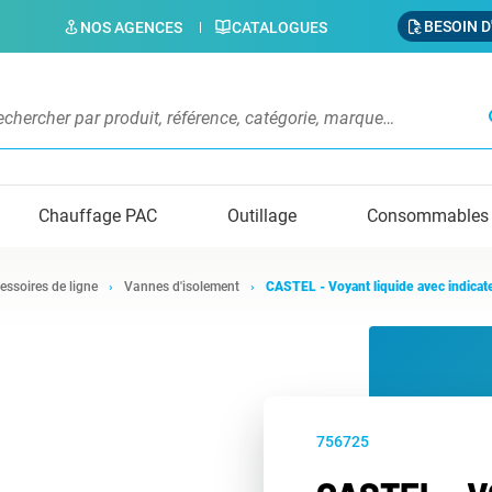
BESOIN D
NOS AGENCES
CATALOGUES
s
Chauffage PAC
Outillage
Consommables
essoires de ligne
Vannes d'isolement
CASTEL - Voyant liquide avec indicat
756725