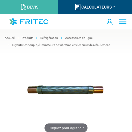
DEVIS
CALCULATEURS
Accueil
Produits
Réfrigération
Accessoires de ligne
Tuyauteries souple, éliminateurs de vibration et silencieux de refoulement
Cliquez pour agrandir