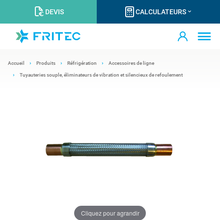
DEVIS
CALCULATEURS
Accueil
Produits
Réfrigération
Accessoires de ligne
Tuyauteries souple, éliminateurs de vibration et silencieux de refoulement
Cliquez pour agrandir