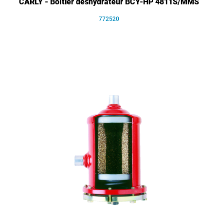
CARLY - Boîtier déshydrateur BCY-HP 4811S/MMS
772520