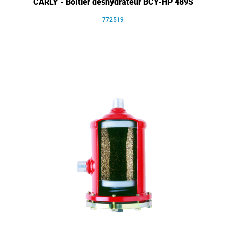
CARLY - Boîtier déshydrateur BCY-HP 489S
772519