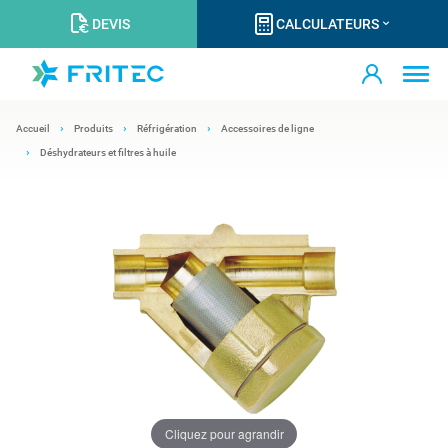
DEVIS
CALCULATEURS
Accueil
Produits
Réfrigération
Accessoires de ligne
Déshydrateurs et filtres à huile
Cliquez pour agrandir