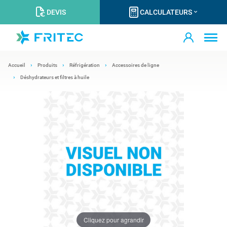
DEVIS
CALCULATEURS
Accueil
Produits
Réfrigération
Accessoires de ligne
Déshydrateurs et filtres à huile
Cliquez pour agrandir