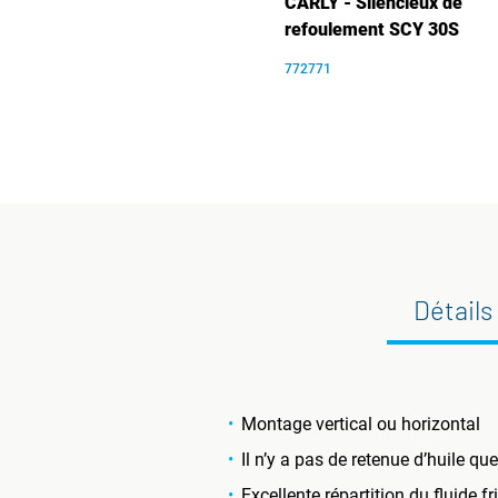
CARLY - Silencieux de
refoulement SCY 30S
772771
Détails
Montage vertical ou horizontal
Il n’y a pas de retenue d’huile que
Excellente répartition du fluide