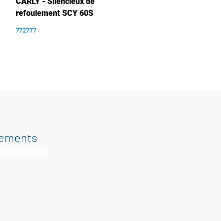
CARLY - Silencieux de
refoulement SCY 60S
772777
gements