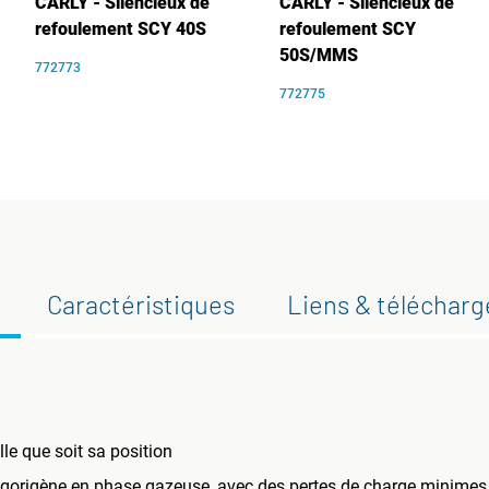
CARLY - Silencieux de
CARLY - Silencieux de
refoulement SCY 40S
refoulement SCY
50S/MMS
772773
772775
Caractéristiques
Liens & téléchar
lle que soit sa position
 frigorigène en phase gazeuse, avec des pertes de charge minimes