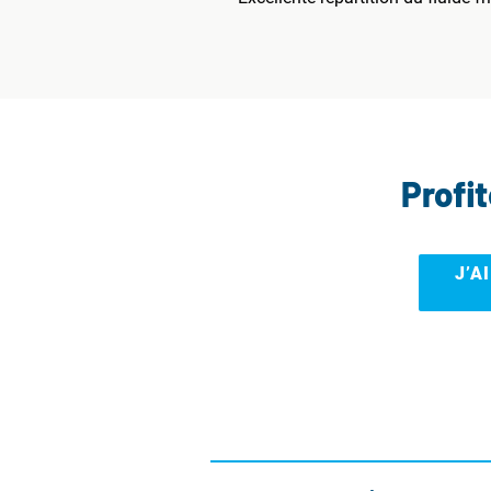
Profi
J’A