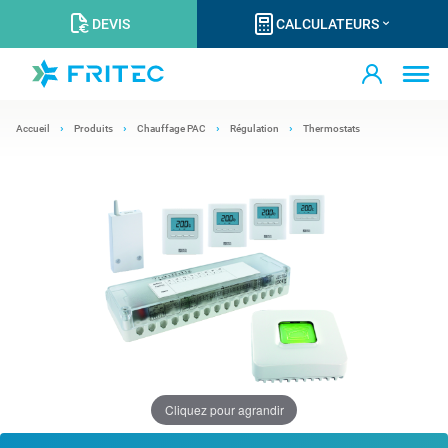
DEVIS
CALCULATEURS
Accueil
Produits
Chauffage PAC
Régulation
Thermostats
Cliquez pour agrandir