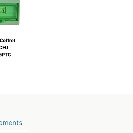
Coffret
 CFU
85PTC
gements