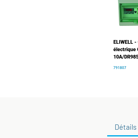
ELIWELL - 
électrique
10A/DR98
791807
Détails