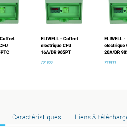
Coffret
ELIWELL - Coffret
ELIWELL - 
 CFU
électrique CFU
électrique
5PTC
16A/DR 985PT
20A/DR 9
791809
791811
Caractéristiques
Liens & téléchar