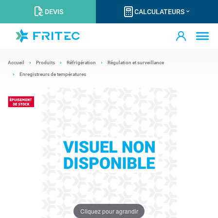
DEVIS
CALCULATEURS
Accueil
Produits
Réfrigération
Régulation et surveillance
Enregistreurs de températures
Cliquez pour agrandir