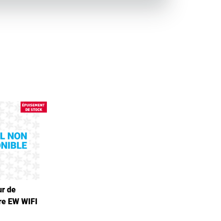
ur de
re EW WIFI