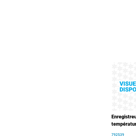
Enregistre
températur
792539