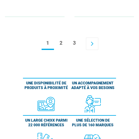
1
2
3
arrow_forward_ios
UNE DISPONIBILITÉ DE
UN ACCOMPAGNEMENT
PRODUITS À PROXIMITÉ
ADAPTÉ À VOS BESOINS
UN LARGE CHOIX PARMI
UNE SÉLECTION DE
22 000 RÉFÉRENCES
PLUS DE 160 MARQUES