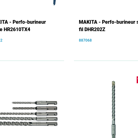
TA - Perfo-burineur
MAKITA - Perfo-burineur 
ire HR2610TX4
fil DHR202Z
62
887068