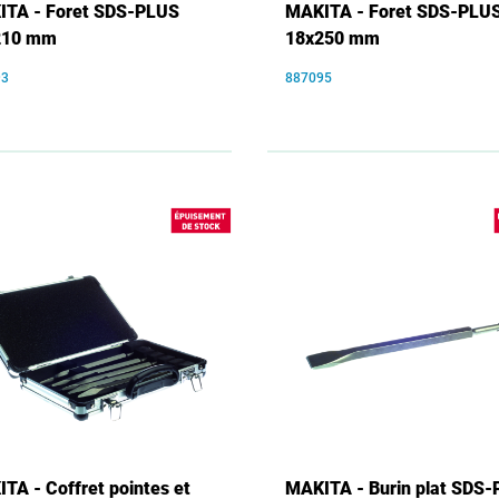
TA - Foret SDS-PLUS
MAKITA - Foret SDS-PLU
210 mm
18x250 mm
93
887095
TA - Coffret pointes et
MAKITA - Burin plat SDS