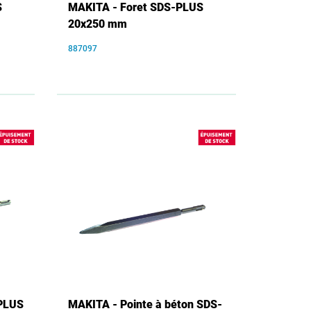
S
MAKITA - Foret SDS-PLUS
20x250 mm
887097
-PLUS
MAKITA - Pointe à béton SDS-