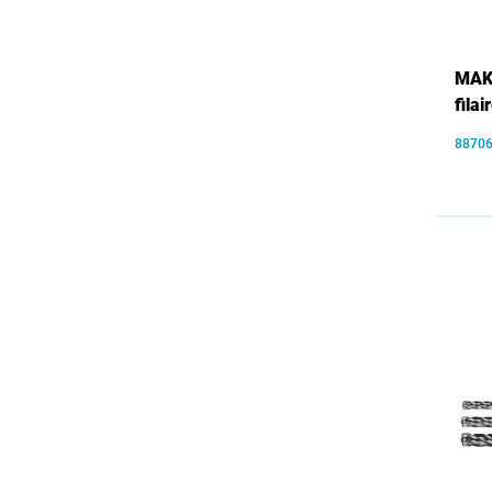
MAKI
fila
8870