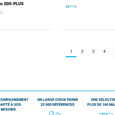
ns SDS-PLUS
887113
11
1
2
3
4
COMPAGNEMENT
UN LARGE CHOIX PARMI
UNE SÉLECTIO
APTÉ À VOS
22 000 RÉFÉRENCES
PLUS DE 160 M
BESOINS