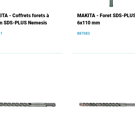
TA - Coffrets forets à
MAKITA - Foret SDS-PLU
on SDS-PLUS Nemesis
6x110 mm
81
887083