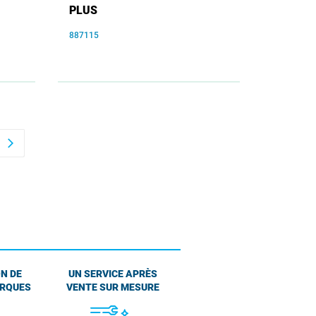
PLUS
887115
arrow_forward_ios
N DE
UN SERVICE APRÈS
ARQUES
VENTE SUR MESURE