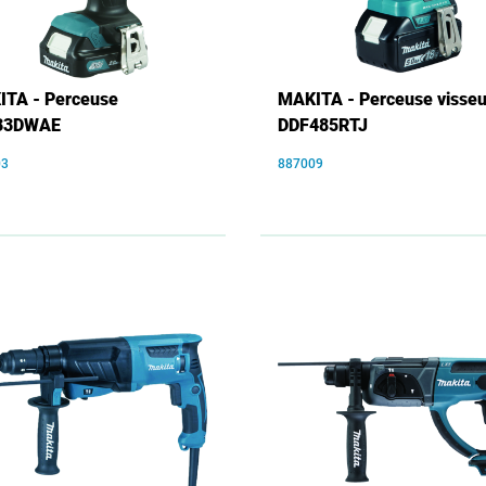
TA - Perceuse
MAKITA - Perceuse visse
33DWAE
DDF485RTJ
03
887009