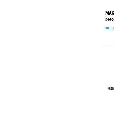
MAKI
bét
8870