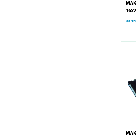
MAKI
16x
8870
MAKI