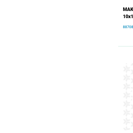
MAKI
10x
8870