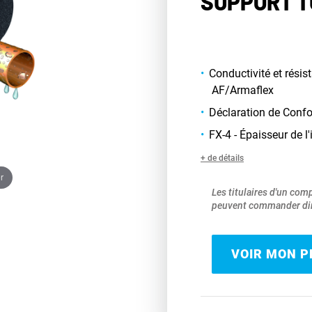
SUPPORT T
Conductivité et résis
AF/Armaflex
Déclaration de Conf
FX-4 - Épaisseur de l
+ de détails
r
Les titulaires d'un com
peuvent commander dir
VOIR MON PR