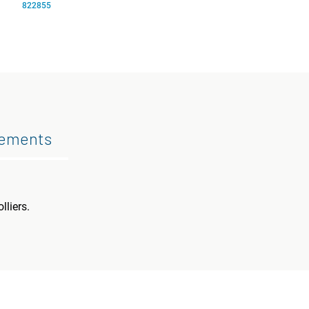
822855
gements
lliers.