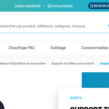
BESOIN D
NOS AGENCES
CATALOGUES
s
Chauffage PAC
Outillage
Consommables
Réseaux frigorifiques et accessoires
Supports et colliers pour isolants
Suppor
822873