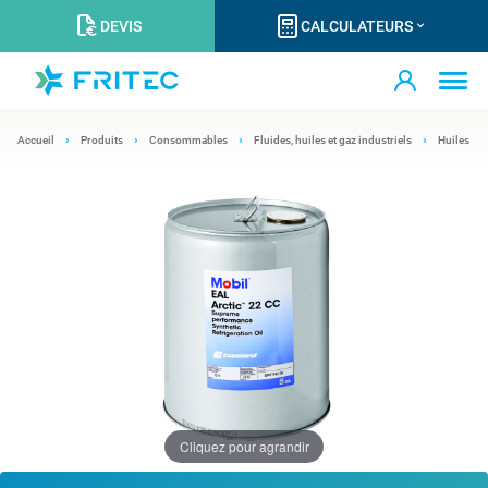
DEVIS
CALCULATEURS
Accueil
Produits
Consommables
Fluides, huiles et gaz industriels
Huiles
Cliquez pour agrandir