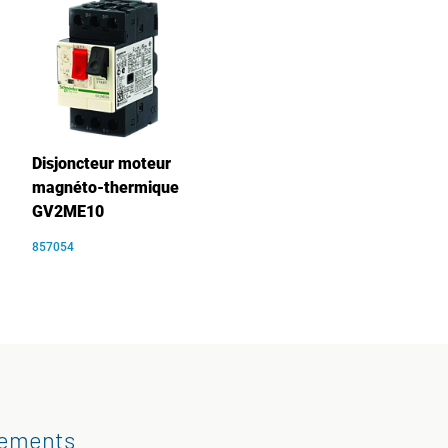
Disjoncteur moteur
magnéto-thermique
GV2ME10
857054
gements