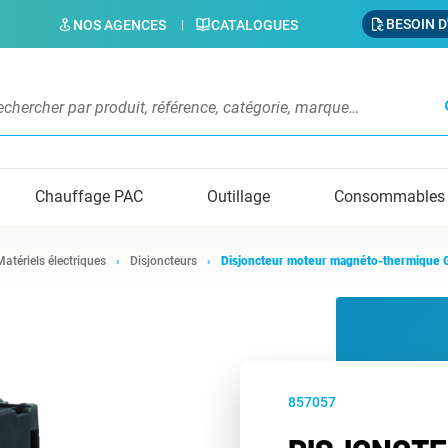
BESOIN D
NOS AGENCES
CATALOGUES
s
Chauffage PAC
Outillage
Consommables
Matériels électriques
Disjoncteurs
Disjoncteur moteur magnéto-thermique
857057