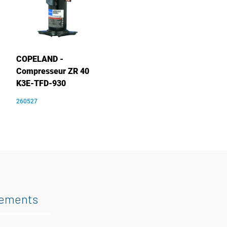
COPELAND -
Compresseur ZR 40
K3E-TFD-930
260527
gements