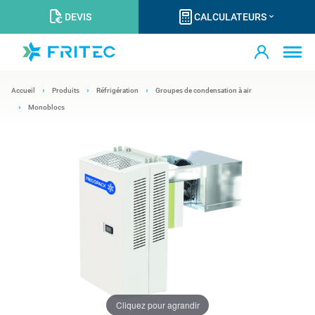
DEVIS
CALCULATEURS
Accueil
Produits
Réfrigération
Groupes de condensation à air
Monoblocs
Cliquez pour agrandir