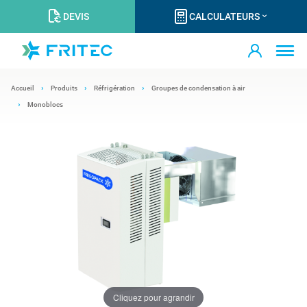
DEVIS
CALCULATEURS
Accueil
Produits
Réfrigération
Groupes de condensation à air
Monoblocs
Cliquez pour agrandir