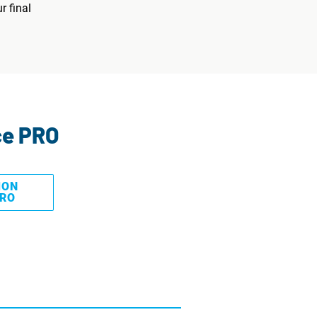
r final
ce PRO
MON
PRO