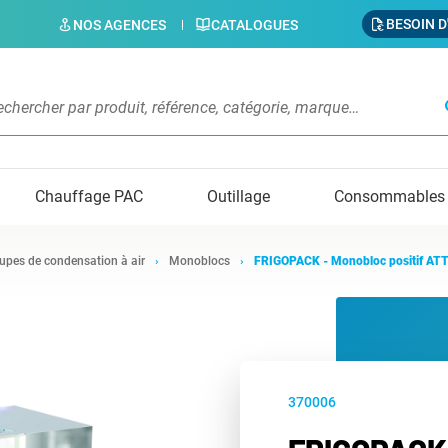
BESOIN D
NOS AGENCES
CATALOGUES
s
Chauffage PAC
Outillage
Consommables
upes de condensation à air
Monoblocs
FRIGOPACK - Monobloc positif A
370006