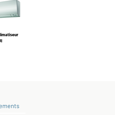
limatiseur
UI
gements