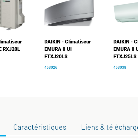
limatiseur
DAIKIN - Climatiseur
DAIKIN - C
UE RXJ20L
EMURA II UI
EMURA II 
FTXJ20LS
FTXJ25LS
453026
453038
Caractéristiques
Liens & téléchar