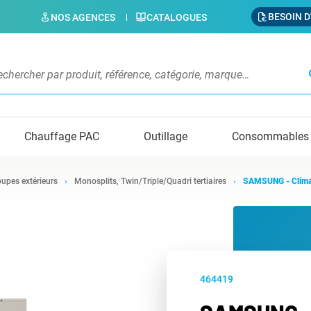
BESOIN D
NOS AGENCES
CATALOGUES
s
Chauffage PAC
Outillage
Consommables
upes extérieurs
Monosplits, Twin/Triple/Quadri tertiaires
SAMSUNG - Clim
464419