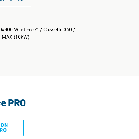
00x900 Wind-Free™ / Cassette 360 /
ou MAX (10kW)
ce PRO
MON
PRO