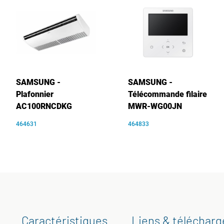
SAMSUNG -
SAMSUNG -
Plafonnier
Télécommande filaire
AC100RNCDKG
MWR-WG00JN
464631
464833
Caractéristiques
Liens & téléchar