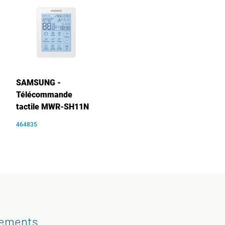
SAMSUNG -
Télécommande
tactile MWR-SH11N
464835
gements