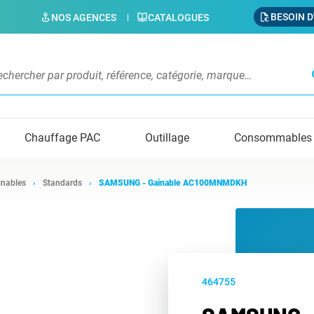
BESOIN D
NOS AGENCES
CATALOGUES
s
Chauffage PAC
Outillage
Consommables
inables
Standards
SAMSUNG - Gainable AC100MNMDKH
464755