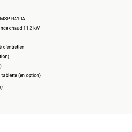
ble MSP R410A
sance chaud 11,2 kW
é d’entretien
tion)
)
tablette (en option)
s)