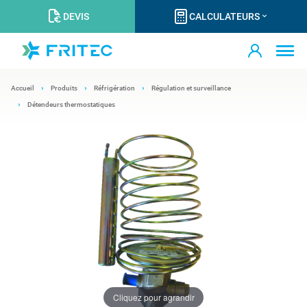
DEVIS
CALCULATEURS
Accueil
Produits
Réfrigération
Régulation et surveillance
Détendeurs thermostatiques
Cliquez pour agrandir