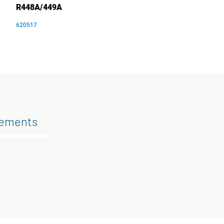
R448A/449A
620517
gements