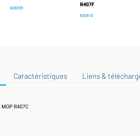
R407F
620259
620513
Caractéristiques
Liens & téléchar
-N MOP R407C