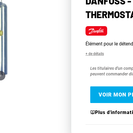
DANFOSS -
THERMOSTA
Élément pour le déte
+ de détails
Les titulaires d'un com
peuvent commander dir
r
VOIR MON PR
Plus d'informat