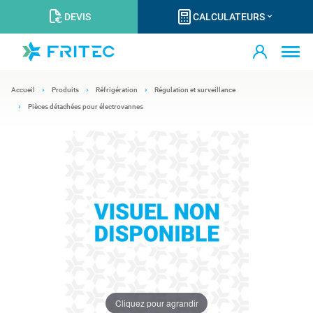
DEVIS
CALCULATEURS
Accueil
Produits
Réfrigération
Régulation et surveillance
Pièces détachées pour électrovannes
Cliquez pour agrandir