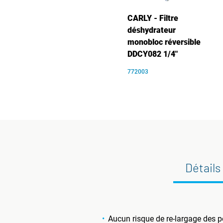
CARLY - Filtre
déshydrateur
monobloc réversible
DDCY082 1/4"
772003
Détails
Aucun risque de re-largage des po