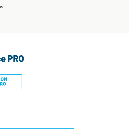
ns
ce PRO
MON
PRO