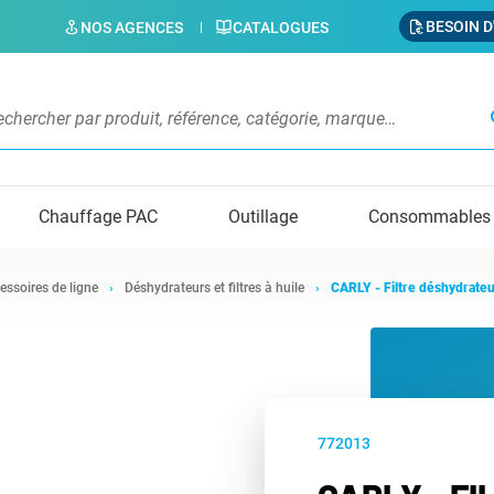
BESOIN D
NOS AGENCES
CATALOGUES
s
Chauffage PAC
Outillage
Consommables
essoires de ligne
Déshydrateurs et filtres à huile
CARLY - Filtre déshydrate
772013