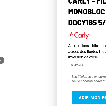
CARLY - F
MONOBLOC
DDCY165 5/
Applications : filtratio
acides des fluides frig
inversion de cycle
r
+ de détails
Les titulaires d'un com
peuvent commander dir
VOIR MON PR