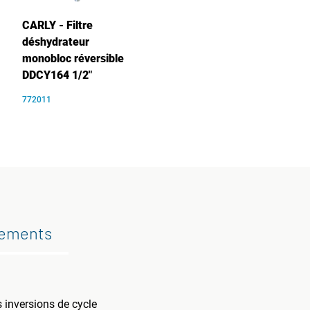
CARLY - Filtre
déshydrateur
monobloc réversible
DDCY164 1/2"
772011
gements
s inversions de cycle