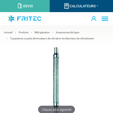
DEVIS
CALCULATEURS
Accueil
Produits
Réfrigération
Accessoires de ligne
Tuyauteries souple, éliminateurs de vibration et silencieux de refoulement
Cliquez pour agrandir