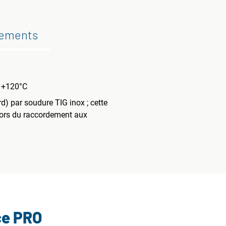
gements
t +120°C
d) par soudure TIG inox ; cette
 lors du raccordement aux
ce PRO