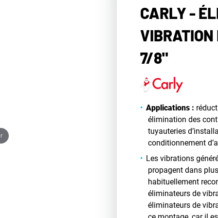
CARLY - ÉL
VIBRATION
7/8"
Applications :
réduct
élimination des cont
tuyauteries d’install
r
conditionnement d’a
Les vibrations génér
propagent dans plusie
habituellement rec
éliminateurs de vibra
éliminateurs de vib
ce montage, car il es