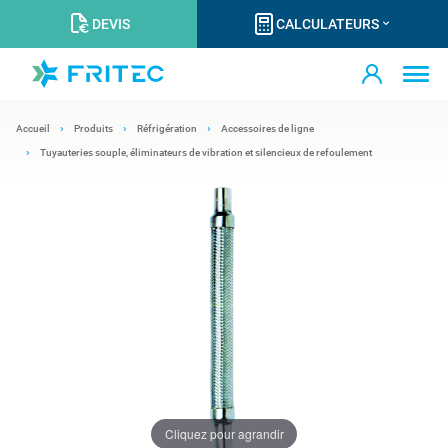
DEVIS
CALCULATEURS
Accueil
Produits
Réfrigération
Accessoires de ligne
Tuyauteries souple, éliminateurs de vibration et silencieux de refoulement
Cliquez pour agrandir