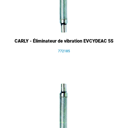
CARLY - Éliminateur de vibration EVCYDEAC 5S
772185