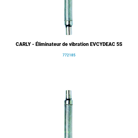
CARLY - Éliminateur de vibration EVCYDEAC 5S
772185