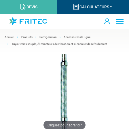
DEVIS
CALCULATEURS
Accueil
Produits
Réfrigération
Accessoires de ligne
Tuyauteries souple, éliminateurs de vibration et silencieux de refoulement
Cliquez pour agrandir