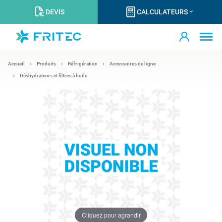
DEVIS
CALCULATEURS
Accueil
Produits
Réfrigération
Accessoires de ligne
Déshydrateurs et filtres à huile
Cliquez pour agrandir