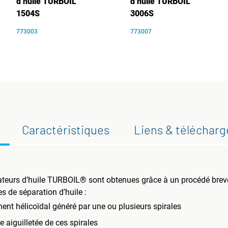
d’huile TURBOIL
d’huile TURBOIL
1504S
3006S
773003
773007
Caractéristiques
Liens & téléchar
éparateurs d’huile TURBOIL® sont obtenues grâce à un procédé bre
 de séparation d’huile :
nt hélicoïdal généré par une ou plusieurs spirales
 aiguilletée de ces spirales