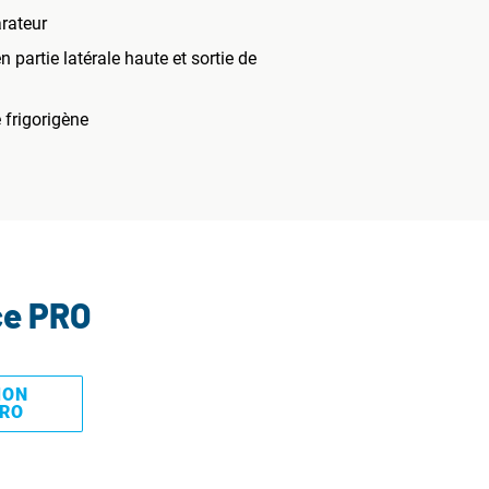
rateur
 partie latérale haute et sortie de
 frigorigène
ce PRO
MON
PRO