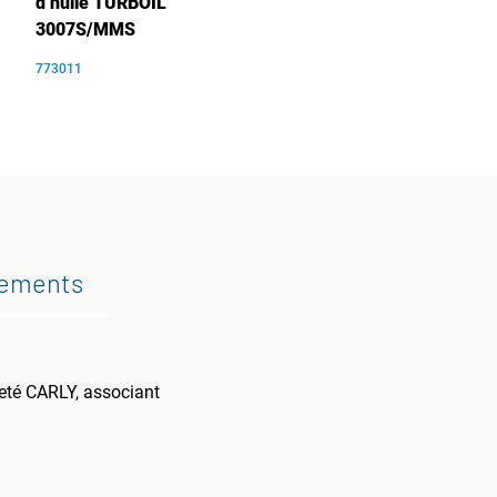
d’huile TURBOIL
3007S/MMS
773011
gements
veté CARLY, associant