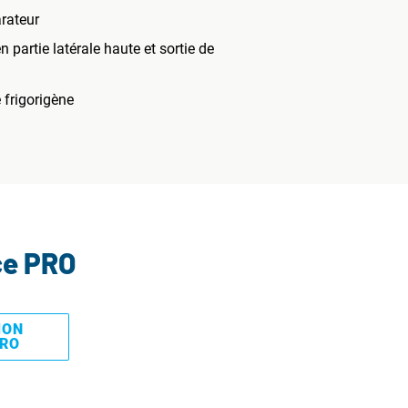
rateur
 partie latérale haute et sortie de
 frigorigène
ce PRO
MON
PRO