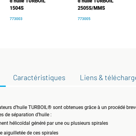
d’huile TURBOIL
d’huile TURBOIL
1504S
2505S/MMS
773003
773005
Caractéristiques
Liens & téléchar
éparateurs d’huile TURBOIL® sont obtenues grâce à un procédé bre
 de séparation d’huile :
nt hélicoïdal généré par une ou plusieurs spirales
 aiguilletée de ces spirales