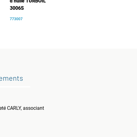
d’huile TURBOIL
3006S
773007
gements
veté CARLY, associant